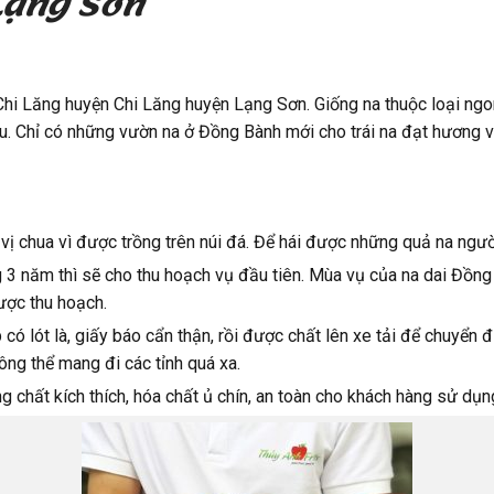
Lạng Sơn
hi Lăng huyện Chi Lăng huyện Lạng Sơn. Giống na thuộc loại ngon
u. Chỉ có những vườn na ở Đồng Bành mới cho trái na đạt hương 
ị chua vì được trồng trên núi đá. Để hái được những quả na người
3 năm thì sẽ cho thu hoạch vụ đầu tiên. Mùa vụ của na dai Đồng
được thu hoạch.
 lót là, giấy báo cẩn thận, rồi được chất lên xe tải để chuyển đi
hông thể mang đi các tỉnh quá xa.
 chất kích thích, hóa chất ủ chín, an toàn cho khách hàng sử dụn