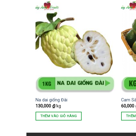
G
Na dai giống Đài
Cam S
130,000
₫
/kg
60,000
THÊM VÀO GIỎ HÀNG
THÊM