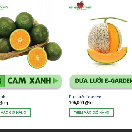
ành
Dưa lưới Egarden
₫
/kg
105,000
₫
/kg
 VÀO GIỎ HÀNG
THÊM VÀO GIỎ HÀNG