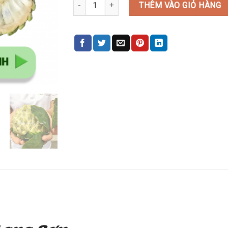
Na dai Việt Nam số lượng
THÊM VÀO GIỎ HÀNG