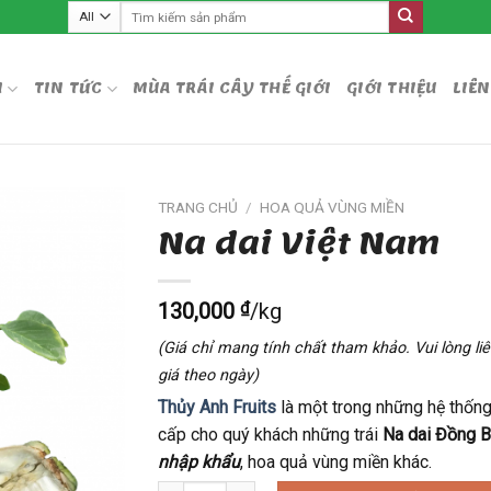
Tìm
kiếm:
M
TIN TỨC
MÙA TRÁI CÂY THẾ GIỚI
GIỚI THIỆU
LIÊN
TRANG CHỦ
/
HOA QUẢ VÙNG MIỀN
Na dai Việt Nam
130,000
₫
/kg
(Giá chỉ mang tính chất tham khảo. Vui lòng l
giá theo ngày)
Thủy Anh Fruits
là một trong những hệ thốn
cấp cho quý khách những trái
Na dai Đồng 
nhập khẩu
, hoa quả vùng miền khác.