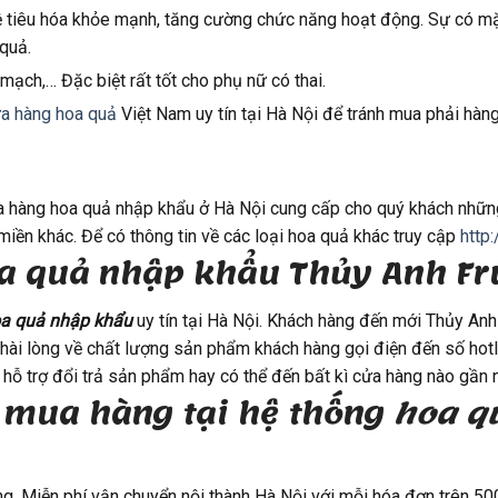
ệ tiêu hóa khỏe mạnh, tăng cường chức năng hoạt động. Sự có mặt 
quả.
 mạch,… Đặc biệt rất tốt cho phụ nữ có thai.
a hàng hoa quả
Việt Nam uy tín tại Hà Nội để tránh mua phải hà
ửa hàng hoa quả nhập khẩu ở Hà Nội cung cấp cho quý khách nhữ
miền khác. Để có thông tin về các loại hoa quả khác truy cập
http
a quả nhập khẩu Thủy Anh Fr
a quả nhập khẩu
uy tín tại Hà Nội. Khách hàng đến mới Thủy Anh
 hài lòng về chất lượng sản phẩm khách hàng gọi điện đến số hotli
hỗ trợ đổi trả sản phẩm hay có thể đến bất kì cửa hàng nào gần 
 mua hàng tại hệ thống
hoa q
ng. Miễn phí vận chuyển nội thành Hà Nội với mỗi hóa đơn trên 5