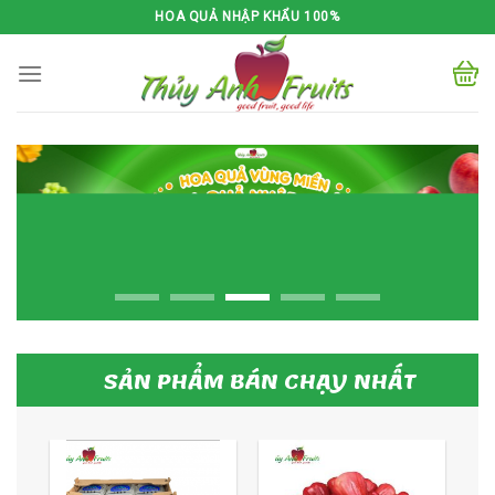
Skip
HOA QUẢ NHẬP KHẨU 100%
to
content
SẢN PHẨM BÁN CHẠY NHẤT