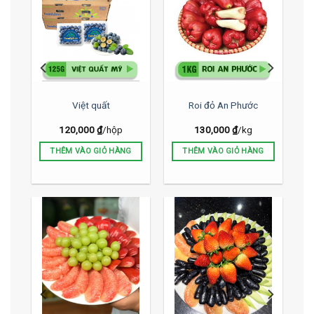
size
Việt quất
Roi đỏ An Phước
Đ
120,000
₫
/hộp
130,000
₫
/kg
THÊM VÀO GIỎ HÀNG
THÊM VÀO GIỎ HÀNG