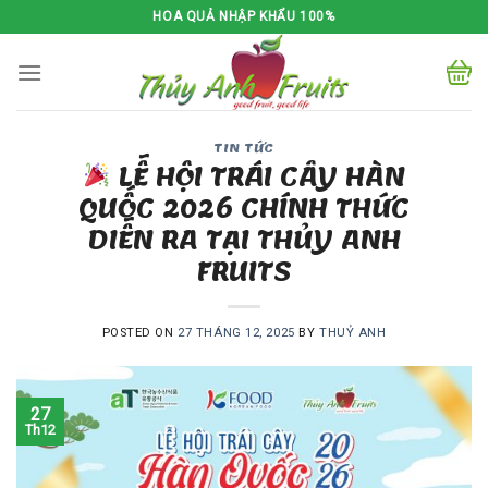
Skip
HOA QUẢ NHẬP KHẨU 100%
to
content
TIN TỨC
LỄ HỘI TRÁI CÂY HÀN
QUỐC 2026 CHÍNH THỨC
DIỄN RA TẠI THỦY ANH
FRUITS
POSTED ON
27 THÁNG 12, 2025
BY
THUỶ ANH
27
Th12