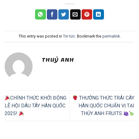
This entry was posted in
Tin tức
. Bookmark the
permalink
.
THUỶ ANH
CHÍNH THỨC KHỞI ĐỘNG
THƯỞNG THỨC TRÁI CÂY
LỄ HỘI DÂU TÂY HÀN QUỐC
HÀN QUỐC CHUẨN VỊ TẠI
2025!
THỦY ANH FRUITS