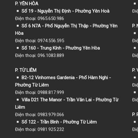
P. YÊN HÒA
Số 19 - Nguyễn Thị Định - Phường Yên Hoà
Đi
Điện thoại: 0965.650.986
Số 6 N7A - Phố Nguyễn Thị Thập - Phường Yên
P.
Hòa
Điện thoại: 0974.556.595
Đi
Số 160 - Trung Kính - Phường Yên Hòa
Điện thoại: 096.1083.889
Đi
P. TỪ LIÊM
P.
B2-12 Vinhomes Gardenia - Phố Hàm Nghi -
Phường Từ Liêm
Đi
Điện thoại: 0988.817.999
Villa D21 The Manor - Trần Văn Lai - Phường Từ
Đi
Liêm
Điện thoại: 0983.979.066
P.
Số 122 - Trần Bình - Phường Từ Liêm
Điện thoại: 0981.925.232
Đi