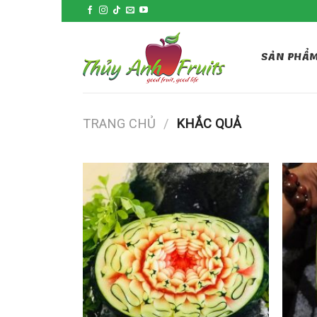
Skip
to
content
SẢN PHẨ
TRANG CHỦ
/
KHẮC QUẢ