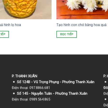
ả hình lọ hoa
Tạo hình con chó bằng hoa quả
TIẾP
ĐỌC TIẾP
P. THANH XUÂN
P.
Số 124B - Vũ Trọng Phụng - Phường Thanh Xuân
Điện thoại: 097.8866.681
Đô
Số 145 - Nguyễn Tuân - Phường Thanh Xuân
Đi
Điện thoại: 0989.564.865
Đi