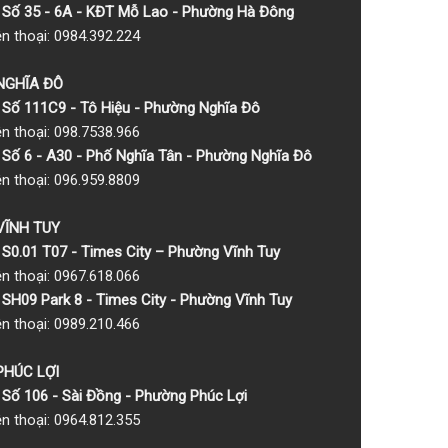
Số 35 - 6A - KĐT Mỗ Lao - Phường Hà Đông
ện thoại: 0984.392.224
 NGHĨA ĐÔ
Số 111C9 - Tô Hiệu - Phường Nghĩa Đô
ện thoại: 098.7538.966
Số 6 - A30 - Phố Nghĩa Tân - Phường Nghĩa Đô
ện thoại: 096.959.8809
 VĨNH TUY
S0.01 T07 - Times City – Phường Vĩnh Tuy
ện thoại: 0967.618.066
SH09 Park 8 - Times City - Phường Vĩnh Tuy
ện thoại: 0989.210.466
 PHÚC LỢI
Số 106 - Sài Đồng - Phường Phúc Lợi
ện thoại: 0964.812.355