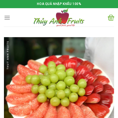
Skip
HOA QUẢ NHẬP KHẨU 100%
to
content