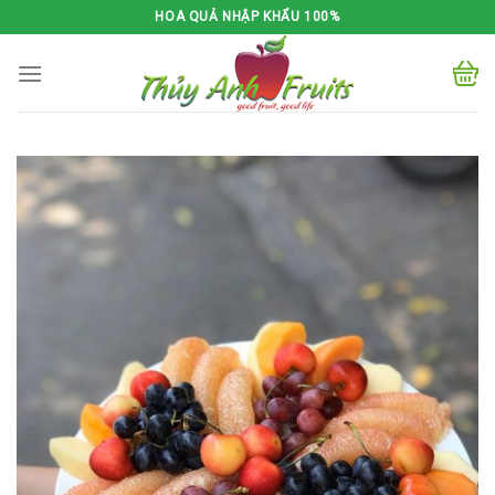
Skip
HOA QUẢ NHẬP KHẨU 100%
to
content