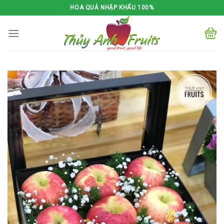
Skip
HOA QUẢ NHẬP KHẨU 100%
to
content