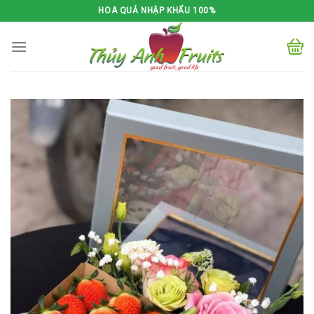
Skip
HOA QUẢ NHẬP KHẨU 100%
to
content