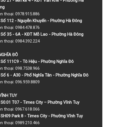
Số 21 - liền kề 4 - KĐT Văn Khê - Phường Hà
ng
ện thoại: 0978.915.886
Số 112 - Nguyễn Khuyến - Phường Hà Đông
ện thoại: 0984.478.876
Số 35 - 6A - KĐT Mỗ Lao - Phường Hà Đông
ện thoại: 0984.392.224
 NGHĨA ĐÔ
Số 111C9 - Tô Hiệu - Phường Nghĩa Đô
ện thoại: 098.7538.966
Số 6 - A30 - Phố Nghĩa Tân - Phường Nghĩa Đô
ện thoại: 096.959.8809
 VĨNH TUY
S0.01 T07 - Times City – Phường Vĩnh Tuy
ện thoại: 0967.618.066
SH09 Park 8 - Times City - Phường Vĩnh Tuy
ện thoại: 0989.210.466