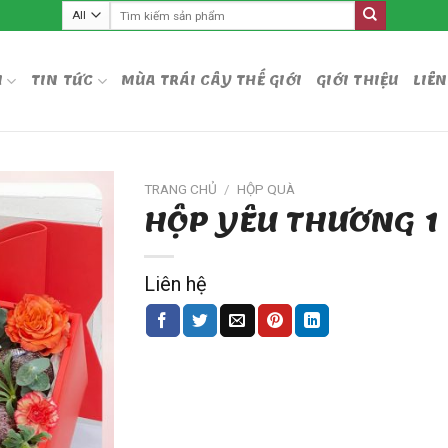
Tìm
kiếm:
M
TIN TỨC
MÙA TRÁI CÂY THẾ GIỚI
GIỚI THIỆU
LIÊN
TRANG CHỦ
/
HỘP QUÀ
HỘP YÊU THƯƠNG 1
Liên hệ