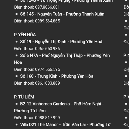
Số 124B - Vũ Trọng Phụng - Phường Thanh Xuân
Điện thoại: 097.8866.681
Đô
Số 145 - Nguyễn Tuân - Phường Thanh Xuân
Đi
Điện thoại: 0989.564.865
Đi
P. YÊN HÒA
Số 19 - Nguyễn Thị Định - Phường Yên Hoà
Đi
Điện thoại: 0965.650.986
Số 6 N7A - Phố Nguyễn Thị Thập - Phường Yên
P.
Hòa
Điện thoại: 0974.556.595
Đi
Số 160 - Trung Kính - Phường Yên Hòa
Điện thoại: 096.1083.889
Đi
P. TỪ LIÊM
P.
B2-12 Vinhomes Gardenia - Phố Hàm Nghi -
Phường Từ Liêm
Đi
Điện thoại: 0988.817.999
Villa D21 The Manor - Trần Văn Lai - Phường Từ
Đi