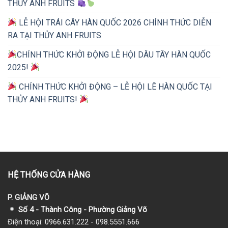
THỦY ANH FRUITS
LỄ HỘI TRÁI CÂY HÀN QUỐC 2026 CHÍNH THỨC DIỄN
RA TẠI THỦY ANH FRUITS
CHÍNH THỨC KHỞI ĐỘNG LỄ HỘI DÂU TÂY HÀN QUỐC
2025!
CHÍNH THỨC KHỞI ĐỘNG – LỄ HỘI LÊ HÀN QUỐC TẠI
THỦY ANH FRUITS!
HỆ THỐNG CỬA HÀNG
P. GIẢNG VÕ
Số 4 - Thành Công - Phường Giảng Võ
Điện thoại: 0966.631.222 - 098.5551.666