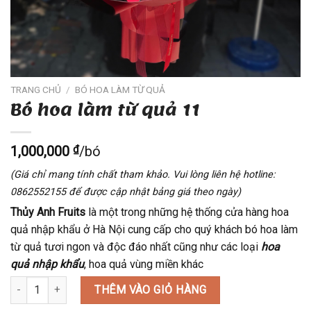
TRANG CHỦ
/
BÓ HOA LÀM TỪ QUẢ
Bó hoa làm từ quả 11
1,000,000
₫
/bó
(Giá chỉ mang tính chất tham khảo. Vui lòng liên hệ hotline:
0862552155 để được cập nhật bảng giá theo ngày)
Thủy Anh Fruits
là một trong những hệ thống cửa hàng hoa
quả nhập khẩu ở Hà Nội cung cấp cho quý khách bó hoa làm
từ quả
tươi ngon và độc đáo nhất cũng như các loại
hoa
quả nhập khẩu
, hoa quả vùng miền khác
Bó hoa làm từ quả 11 số lượng
THÊM VÀO GIỎ HÀNG