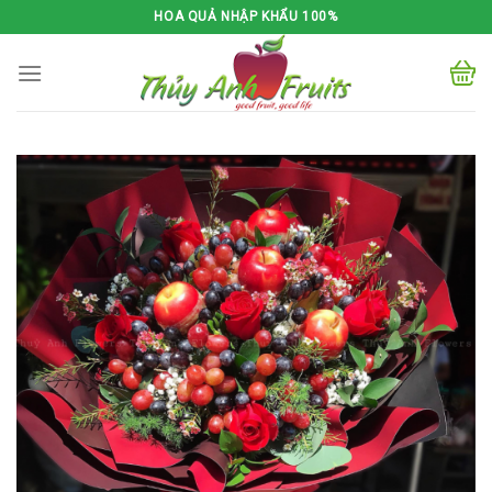
Skip
HOA QUẢ NHẬP KHẨU 100%
to
content