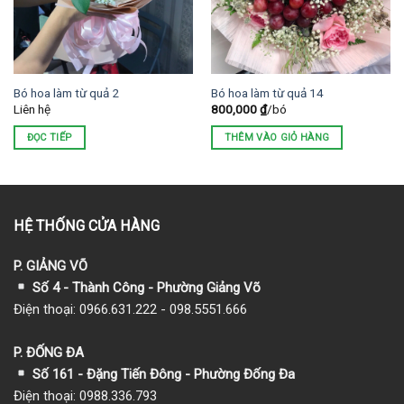
Bó hoa làm từ quả 2
Bó hoa làm từ quả 14
Liên hệ
800,000
₫
/bó
ĐỌC TIẾP
THÊM VÀO GIỎ HÀNG
HỆ THỐNG CỬA HÀNG
P. GIẢNG VÕ
Số 4 - Thành Công - Phường Giảng Võ
Điện thoại: 0966.631.222 - 098.5551.666
P. ĐỐNG ĐA
Số 161 - Đặng Tiến Đông - Phường Đống Đa
Điện thoại: 0988.336.793