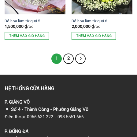
Bó hoa làm từ quả 5
Bó hoa làm từ quả 6
1,500,000
₫
/bó
2,000,000
₫
/bó
THÊM VÀO GIỎ HÀNG
THÊM VÀO GIỎ HÀNG
1
2
HỆ THỐNG CỬA HÀNG
P. GIẢNG VÕ
Số 4 - Thành Công - Phường Giảng Võ
Điện thoại: 0966.631.222 - 098.5551.666
P. ĐỐNG ĐA