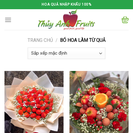
Skip
HOA QUẢ NHẬP KHẨU 100%
to
content
TRANG CHỦ
/
BÓ HOA LÀM TỪ QUẢ