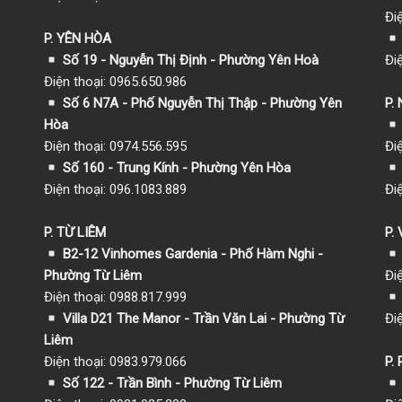
Đi
P. YÊN HÒA
Số 19 - Nguyễn Thị Định - Phường Yên Hoà
Đi
Điện thoại: 0965.650.986
Số 6 N7A - Phố Nguyễn Thị Thập - Phường Yên
P.
Hòa
Điện thoại: 0974.556.595
Đi
Số 160 - Trung Kính - Phường Yên Hòa
Điện thoại: 096.1083.889
Đi
P. TỪ LIÊM
P.
B2-12 Vinhomes Gardenia - Phố Hàm Nghi -
Phường Từ Liêm
Đi
Điện thoại: 0988.817.999
Villa D21 The Manor - Trần Văn Lai - Phường Từ
Đi
Liêm
Điện thoại: 0983.979.066
P.
Số 122 - Trần Bình - Phường Từ Liêm