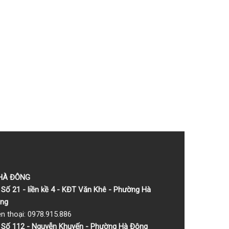
 HÀ ĐÔNG
Số 21 - liền kề 4 - KĐT Văn Khê - Phường Hà
ng
ện thoại: 0978.915.886
Số 112 - Nguyễn Khuyến - Phường Hà Đông