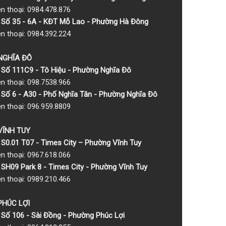
ện thoại: 0984.478.876
Số 35 - 6A - KĐT Mỗ Lao - Phường Hà Đông
ện thoại: 0984.392.224
 NGHĨA ĐÔ
Số 111C9 - Tô Hiệu - Phường Nghĩa Đô
ện thoại: 098.7538.966
Số 6 - A30 - Phố Nghĩa Tân - Phường Nghĩa Đô
ện thoại: 096.959.8809
 VĨNH TUY
S0.01 T07 - Times City – Phường Vĩnh Tuy
ện thoại: 0967.618.066
SH09 Park 8 - Times City - Phường Vĩnh Tuy
ện thoại: 0989.210.466
 PHÚC LỢI
Số 106 - Sài Đồng - Phường Phúc Lợi