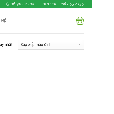
06:30 - 22:00
HOTLINE: 0862 552 155
 HỆ
duy nhất