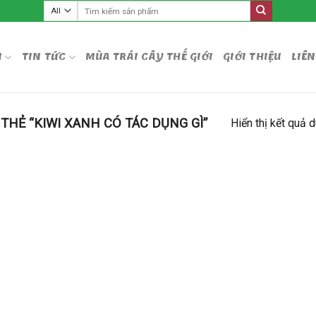
Tìm
kiếm:
M
TIN TỨC
MÙA TRÁI CÂY THẾ GIỚI
GIỚI THIỆU
LIÊN
HẺ “KIWI XANH CÓ TÁC DỤNG GÌ”
Hiển thị kết quả 