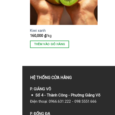
Kiwi xanh
160,000
₫
/kg
THÊM VÀO GIỎ HÀNG
HỆ THỐNG CỬA HÀNG
P. GIẢNG VÕ
Số 4 - Thành Công - Phường Giảng Võ
Điện thoại: 0966.631.222 - 098.5551.666
P. ĐỐNG ĐA