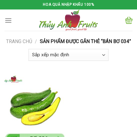
Skip
HOA QUẢ NHẬP KHẨU 100%
to
content
TRANG CHỦ
/
SẢN PHẨM ĐƯỢC GẮN THẺ “BÁN BƠ 034”