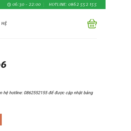
06:30 - 22:00
HOTLINE: 0862 552 155
 HỆ
06
iên hệ hotline: 0862552155 để được cập nhật bảng