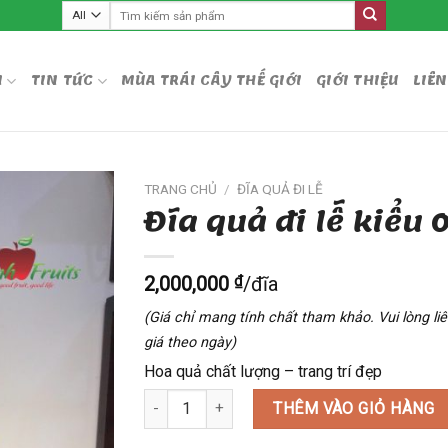
Tìm
kiếm:
M
TIN TỨC
MÙA TRÁI CÂY THẾ GIỚI
GIỚI THIỆU
LIÊN
TRANG CHỦ
/
ĐĨA QUẢ ĐI LỄ
Đĩa quả đi lễ kiểu 
2,000,000
₫
/đĩa
(Giá chỉ mang tính chất tham khảo. Vui lòng l
giá theo ngày)
Hoa quả chất lượng – trang trí đẹp
Đĩa quả đi lễ kiểu 06 số lượng
THÊM VÀO GIỎ HÀNG