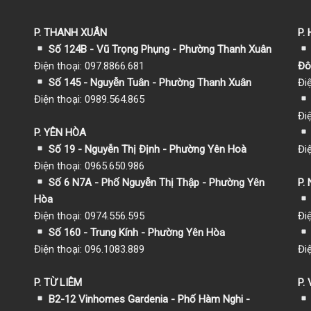
P. THANH XUÂN
P.
Số 124B - Vũ Trọng Phụng - Phường Thanh Xuân
Điện thoại: 097.8866.681
Đô
Số 145 - Nguyễn Tuân - Phường Thanh Xuân
Đi
Điện thoại: 0989.564.865
Đi
P. YÊN HÒA
Số 19 - Nguyễn Thị Định - Phường Yên Hoà
Đi
Điện thoại: 0965.650.986
Số 6 N7A - Phố Nguyễn Thị Thập - Phường Yên
P.
Hòa
Điện thoại: 0974.556.595
Đi
Số 160 - Trung Kính - Phường Yên Hòa
Điện thoại: 096.1083.889
Đi
P. TỪ LIÊM
P.
B2-12 Vinhomes Gardenia - Phố Hàm Nghi -