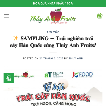
Skip
HOA QUẢ NHẬP KHẨU 100%
to
content
TIN TỨC
𝐒𝐀𝐌𝐏𝐋𝐈𝐍𝐆 – 𝐓𝐫𝐚̉𝐢 𝐧𝐠𝐡𝐢𝐞̣̂𝐦 𝐭𝐫𝐚́𝐢
𝐜𝐚̂𝐲 𝐇𝐚̀𝐧 𝐐𝐮𝐨̂́𝐜 𝐜𝐮̀𝐧𝐠 𝐓𝐡𝐮̉𝐲 𝐀𝐧𝐡 𝐅𝐫𝐮𝐢𝐭𝐬!
POSTED ON
21 THÁNG 3, 2025
BY
THUỶ ANH
21
Th3