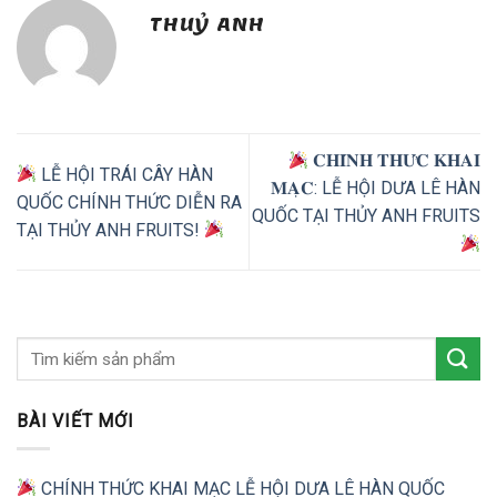
THUỶ ANH
𝐂𝐇𝐈́𝐍𝐇 𝐓𝐇𝐔̛́𝐂 𝐊𝐇𝐀𝐈
LỄ HỘI TRÁI CÂY HÀN
𝐌𝐀̣𝐂: LỄ HỘI DƯA LÊ HÀN
QUỐC CHÍNH THỨC DIỄN RA
QUỐC TẠI THỦY ANH FRUITS
TẠI THỦY ANH FRUITS!
BÀI VIẾT MỚI
CHÍNH THỨC KHAI MẠC LỄ HỘI DƯA LÊ HÀN QUỐC