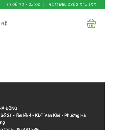
06:30 - 22:00
HOTLINE: 0862 552 155
 HỆ
 HÀ ĐÔNG
Số 21 - liền kề 4 - KĐT Văn Khê - Phường Hà
ng
ện thoại: 0978.915.886