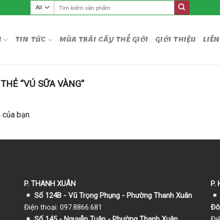
Tìm
kiếm:
M
TIN TỨC
MÙA TRÁI CÂY THẾ GIỚI
GIỚI THIỆU
LIÊN
HẺ “VÚ SỮA VÀNG”
 của bạn.
P. THANH XUÂN
P.
Số 124B - Vũ Trọng Phụng - Phường Thanh Xuân
Điện thoại: 097.8866.681
Đô
Số 145 - Nguyễn Tuân - Phường Thanh Xuân
Đi