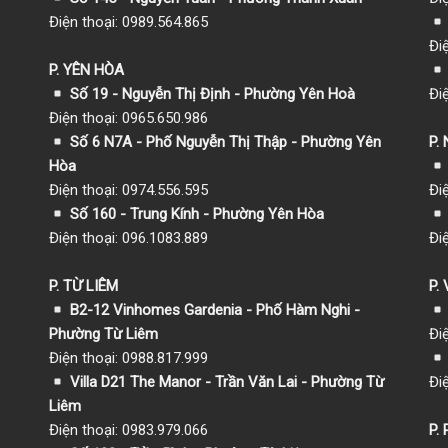
Điện thoại: 0989.564.865
Đi
P. YÊN HÒA
Số 19 - Nguyễn Thị Định - Phường Yên Hoà
Đi
Điện thoại: 0965.650.986
Số 6 N7A - Phố Nguyễn Thị Thập - Phường Yên
P.
Hòa
Điện thoại: 0974.556.595
Đi
Số 160 - Trung Kính - Phường Yên Hòa
Điện thoại: 096.1083.889
Đi
P. TỪ LIÊM
P.
B2-12 Vinhomes Gardenia - Phố Hàm Nghi -
Phường Từ Liêm
Đi
Điện thoại: 0988.817.999
Villa D21 The Manor - Trần Văn Lai - Phường Từ
Đi
Liêm
Điện thoại: 0983.979.066
P.