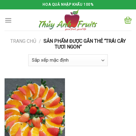
Skip
HOA QUẢ NHẬP KHẨU 100%
to
content
TRANG CHỦ
/
SẢN PHẨM ĐƯỢC GẮN THẺ “TRÁI CÂY
TƯƠI NGON”