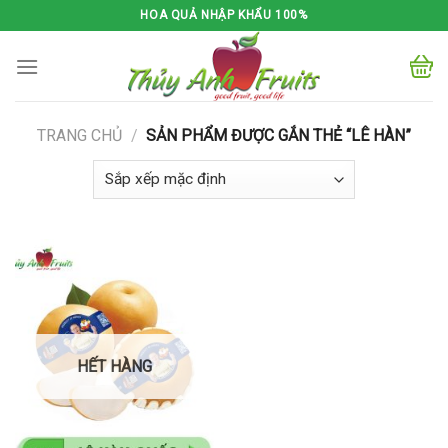
Skip
HOA QUẢ NHẬP KHẨU 100%
to
content
TRANG CHỦ
/
SẢN PHẨM ĐƯỢC GẮN THẺ “LÊ HÀN”
HẾT HÀNG