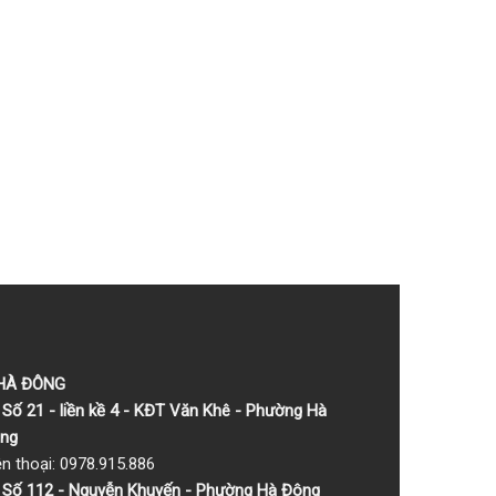
 HÀ ĐÔNG
Số 21 - liền kề 4 - KĐT Văn Khê - Phường Hà
ng
ện thoại: 0978.915.886
Số 112 - Nguyễn Khuyến - Phường Hà Đông