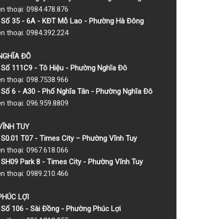
ện thoại: 0984.478.876
Số 35 - 6A - KĐT Mỗ Lao - Phường Hà Đông
ện thoại: 0984.392.224
 NGHĨA ĐÔ
Số 111C9 - Tô Hiệu - Phường Nghĩa Đô
ện thoại: 098.7538.966
Số 6 - A30 - Phố Nghĩa Tân - Phường Nghĩa Đô
ện thoại: 096.959.8809
 VĨNH TUY
S0.01 T07 - Times City – Phường Vĩnh Tuy
ện thoại: 0967.618.066
SH09 Park 8 - Times City - Phường Vĩnh Tuy
ện thoại: 0989.210.466
 PHÚC LỢI
Số 106 - Sài Đồng - Phường Phúc Lợi