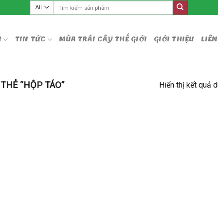
Tìm
kiếm:
M
TIN TỨC
MÙA TRÁI CÂY THẾ GIỚI
GIỚI THIỆU
LIÊN
THẺ “HỘP TÁO”
Hiển thị kết quả 