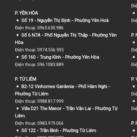
Đi
P. YÊN HÒA
Số 19 - Nguyễn Thị Định - Phường Yên Hoà
Đi
Điện thoại: 0965.650.986
Số 6 N7A - Phố Nguyễn Thị Thập - Phường Yên
P.
Hòa
Điện thoại: 0974.556.595
Đi
Số 160 - Trung Kính - Phường Yên Hòa
Điện thoại: 096.1083.889
Đi
P. TỪ LIÊM
P.
B2-12 Vinhomes Gardenia - Phố Hàm Nghi -
Phường Từ Liêm
Đi
Điện thoại: 0988.817.999
Villa D21 The Manor - Trần Văn Lai - Phường Từ
Đi
Liêm
Điện thoại: 0983.979.066
P.
Số 122 - Trần Bình - Phường Từ Liêm