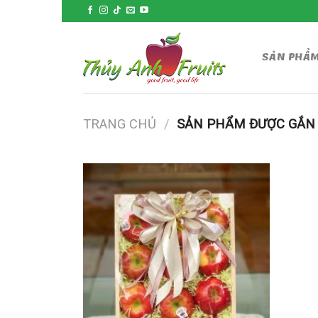
Skip
to
content
SẢN PHẨ
TRANG CHỦ
/
SẢN PHẨM ĐƯỢC GẮN 