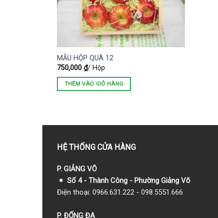
MẪU HỘP QUÀ 12
750,000
₫
/ Hộp
THÊM VÀO GIỎ HÀNG
HỆ THỐNG CỬA HÀNG
P. GIẢNG VÕ
Số 4 - Thành Công - Phường Giảng Võ
Điện thoại: 0966.631.222 - 098.5551.666
P. ĐỐNG ĐA