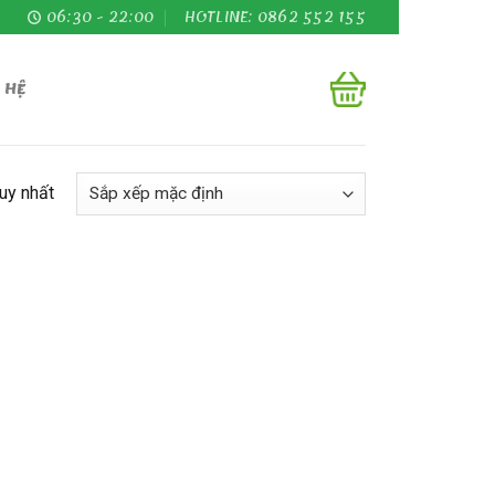
06:30 - 22:00
HOTLINE: 0862 552 155
 HỆ
duy nhất