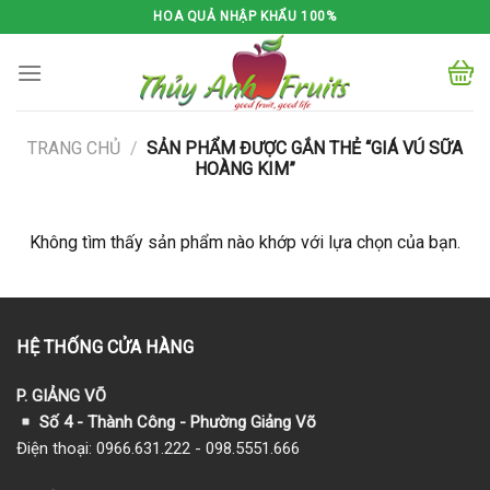
Skip
HOA QUẢ NHẬP KHẨU 100%
to
content
TRANG CHỦ
/
SẢN PHẨM ĐƯỢC GẮN THẺ “GIÁ VÚ SỮA
HOÀNG KIM”
Không tìm thấy sản phẩm nào khớp với lựa chọn của bạn.
HỆ THỐNG CỬA HÀNG
P. GIẢNG VÕ
Số 4 - Thành Công - Phường Giảng Võ
Điện thoại: 0966.631.222 - 098.5551.666