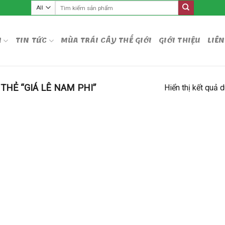
Tìm
kiếm:
M
TIN TỨC
MÙA TRÁI CÂY THẾ GIỚI
GIỚI THIỆU
LIÊN
HẺ “GIÁ LÊ NAM PHI”
Hiển thị kết quả 