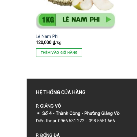
Lê Nam Phi
120,000
₫
/kg
THÊM VÀO GIỎ HÀNG
HỆ THỐNG CỬA HÀNG
P. GIẢNG VÕ
Số 4 - Thành Công - Phường Giảng Võ
Điện thoại: 0966.631.222 - 098.5551.666
P. ĐỐNG ĐA