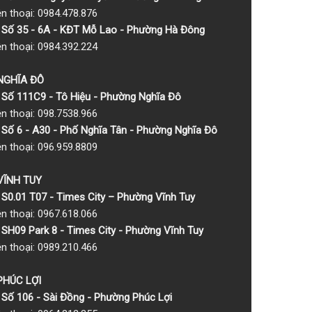
ện thoại: 0984.478.876
Số 35 - 6A - KĐT Mỗ Lao - Phường Hà Đông
ện thoại: 0984.392.224
 NGHĨA ĐÔ
Số 111C9 - Tô Hiệu - Phường Nghĩa Đô
ện thoại: 098.7538.966
Số 6 - A30 - Phố Nghĩa Tân - Phường Nghĩa Đô
ện thoại: 096.959.8809
 VĨNH TUY
S0.01 T07 - Times City – Phường Vĩnh Tuy
ện thoại: 0967.618.066
SH09 Park 8 - Times City - Phường Vĩnh Tuy
ện thoại: 0989.210.466
 PHÚC LỢI
Số 106 - Sài Đồng - Phường Phúc Lợi