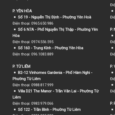
Đi
P. YÊN HÒA
Số 19 - Nguyễn Thị Định - Phường Yên Hoà
Đi
Điện thoại: 0965.650.986
Số 6 N7A - Phố Nguyễn Thị Thập - Phường Yên
P.
Hòa
Điện thoại: 0974.556.595
Đi
Số 160 - Trung Kính - Phường Yên Hòa
Điện thoại: 096.1083.889
Đi
P. TỪ LIÊM
P.
B2-12 Vinhomes Gardenia - Phố Hàm Nghi -
Phường Từ Liêm
Đi
Điện thoại: 0988.817.999
Villa D21 The Manor - Trần Văn Lai - Phường Từ
Đi
Liêm
Điện thoại: 0983.979.066
P.
Số 122 - Trần Bình - Phường Từ Liêm