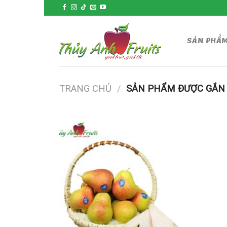
Skip
to
content
SẢN PHẨ
TRANG CHỦ
/
SẢN PHẨM ĐƯỢC GẮN T