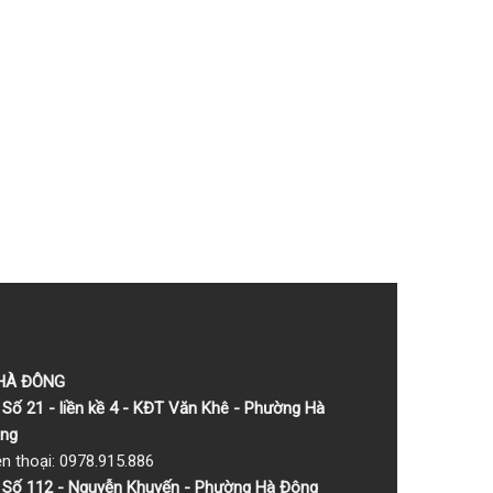
 HÀ ĐÔNG
Số 21 - liền kề 4 - KĐT Văn Khê - Phường Hà
ng
ện thoại: 0978.915.886
Số 112 - Nguyễn Khuyến - Phường Hà Đông