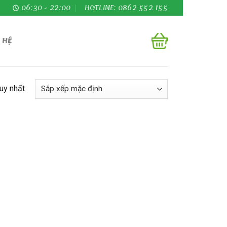
06:30 - 22:00
HOTLINE: 0862 552 155
 HỆ
duy nhất