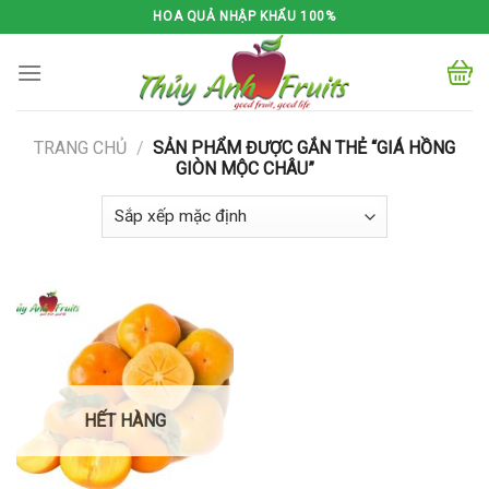
Skip
HOA QUẢ NHẬP KHẨU 100%
to
content
TRANG CHỦ
/
SẢN PHẨM ĐƯỢC GẮN THẺ “GIÁ HỒNG
GIÒN MỘC CHÂU”
HẾT HÀNG