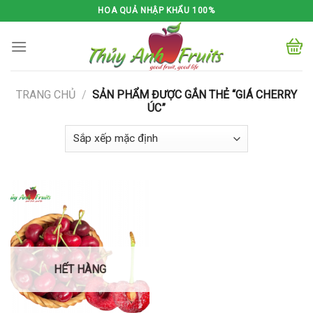
Skip
HOA QUẢ NHẬP KHẨU 100%
to
content
TRANG CHỦ
/
SẢN PHẨM ĐƯỢC GẮN THẺ “GIÁ CHERRY
ÚC”
HẾT HÀNG