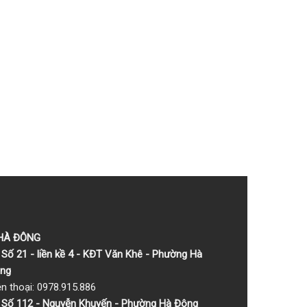
 HÀ ĐÔNG
Số 21 - liền kề 4 - KĐT Văn Khê - Phường Hà
ng
ện thoại: 0978.915.886
Số 112 - Nguyễn Khuyến - Phường Hà Đông