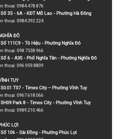
ện thoại: 0984.478.876
Số 35 - 6A - KĐT Mỗ Lao - Phường Hà Đông
ện thoại: 0984.392.224
 NGHĨA ĐÔ
Số 111C9 - Tô Hiệu - Phường Nghĩa Đô
ện thoại: 098.7538.966
Số 6 - A30 - Phố Nghĩa Tân - Phường Nghĩa Đô
ện thoại: 096.959.8809
 VĨNH TUY
S0.01 T07 - Times City – Phường Vĩnh Tuy
ện thoại: 0967.618.066
SH09 Park 8 - Times City - Phường Vĩnh Tuy
ện thoại: 0989.210.466
 PHÚC LỢI
Số 106 - Sài Đồng - Phường Phúc Lợi