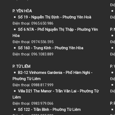
Đi
P. YÊN HÒA
Số 19 - Nguyễn Thị Định - Phường Yên Hoà
Đi
Điện thoại: 0965.650.986
Số 6 N7A - Phố Nguyễn Thị Thập - Phường Yên
P.
Hòa
Điện thoại: 0974.556.595
Đi
Số 160 - Trung Kính - Phường Yên Hòa
Điện thoại: 096.1083.889
Đi
P. TỪ LIÊM
P.
B2-12 Vinhomes Gardenia - Phố Hàm Nghi -
Phường Từ Liêm
Đi
Điện thoại: 0988.817.999
Villa D21 The Manor - Trần Văn Lai - Phường Từ
Đi
Liêm
Điện thoại: 0983.979.066
P.
Số 122 - Trần Bình - Phường Từ Liêm