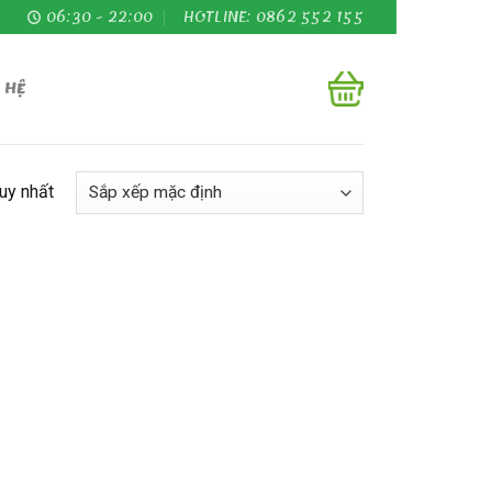
06:30 - 22:00
HOTLINE: 0862 552 155
 HỆ
duy nhất