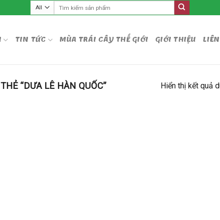
Tìm
kiếm:
M
TIN TỨC
MÙA TRÁI CÂY THẾ GIỚI
GIỚI THIỆU
LIÊN
THẺ “DƯA LÊ HÀN QUỐC”
Hiển thị kết quả 