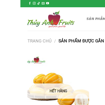
Skip
to
content
SẢN PHẨ
TRANG CHỦ
/
SẢN PHẨM ĐƯỢC GẮN 
HẾT HÀNG