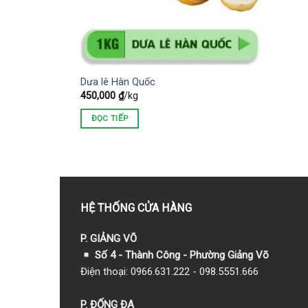
Dưa lê Hàn Quốc
450,000
₫
/kg
ĐỌC TIẾP
HỆ THỐNG CỬA HÀNG
P. GIẢNG VÕ
Số 4 - Thành Công - Phường Giảng Võ
Điện thoại: 0966.631.222 - 098.5551.666
P. ĐỐNG ĐA