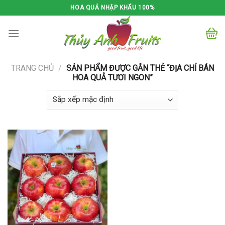
Skip
HOA QUẢ NHẬP KHẨU 100%
to
content
TRANG CHỦ
/
SẢN PHẨM ĐƯỢC GẮN THẺ “ĐỊA CHỈ BÁN
HOA QUẢ TƯƠI NGON”