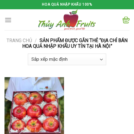
Skip
HOA QUẢ NHẬP KHẨU 100%
to
content
TRANG CHỦ
/
SẢN PHẨM ĐƯỢC GẮN THẺ “ĐỊA CHỈ BÁN
HOA QUẢ NHẬP KHẨU UY TÍN TẠI HÀ NỘI”