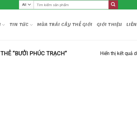
Tìm
kiếm:
M
TIN TỨC
MÙA TRÁI CÂY THẾ GIỚI
GIỚI THIỆU
LIÊN
THẺ “BƯỞI PHÚC TRẠCH”
Hiển thị kết quả 