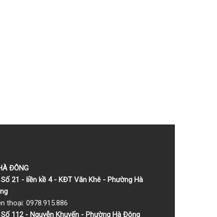
 HÀ ĐÔNG
Số 21 - liền kề 4 - KĐT Văn Khê - Phường Hà
ng
ện thoại: 0978.915.886
Số 112 - Nguyễn Khuyến - Phường Hà Đông