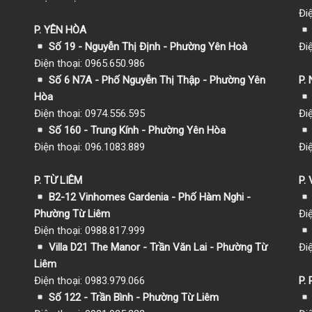
Đi
P. YÊN HÒA
Số 19 - Nguyễn Thị Định - Phường Yên Hoà
Đi
Điện thoại: 0965.650.986
Số 6 N7A - Phố Nguyễn Thị Thập - Phường Yên
P.
Hòa
Điện thoại: 0974.556.595
Đi
Số 160 - Trung Kính - Phường Yên Hòa
Điện thoại: 096.1083.889
Đi
P. TỪ LIÊM
P.
B2-12 Vinhomes Gardenia - Phố Hàm Nghi -
Phường Từ Liêm
Đi
Điện thoại: 0988.817.999
Villa D21 The Manor - Trần Văn Lai - Phường Từ
Đi
Liêm
Điện thoại: 0983.979.066
P.
Số 122 - Trần Bình - Phường Từ Liêm