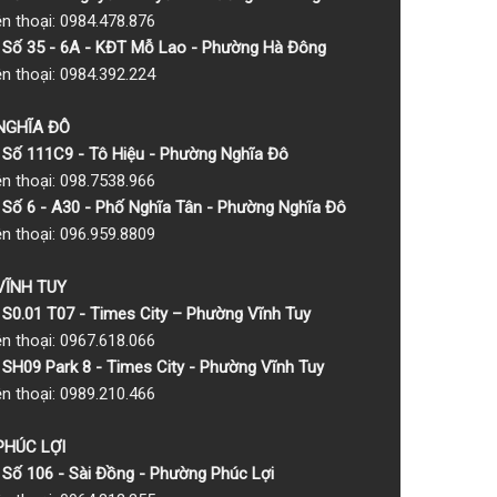
ện thoại: 0984.478.876
Số 35 - 6A - KĐT Mỗ Lao - Phường Hà Đông
ện thoại: 0984.392.224
 NGHĨA ĐÔ
Số 111C9 - Tô Hiệu - Phường Nghĩa Đô
ện thoại: 098.7538.966
Số 6 - A30 - Phố Nghĩa Tân - Phường Nghĩa Đô
ện thoại: 096.959.8809
 VĨNH TUY
S0.01 T07 - Times City – Phường Vĩnh Tuy
ện thoại: 0967.618.066
SH09 Park 8 - Times City - Phường Vĩnh Tuy
ện thoại: 0989.210.466
 PHÚC LỢI
Số 106 - Sài Đồng - Phường Phúc Lợi