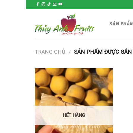
Skip
to
content
SẢN PHẨ
TRANG CHỦ
/
SẢN PHẨM ĐƯỢC GẮN 
HẾT HÀNG