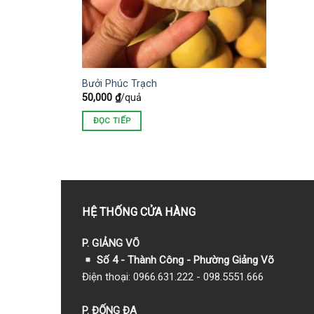
Bưởi Phúc Trạch
50,000
₫
/quả
ĐỌC TIẾP
HỆ THỐNG CỬA HÀNG
P. GIẢNG VÕ
Số 4 - Thành Công - Phường Giảng Võ
Điện thoại: 0966.631.222 - 098.5551.666
P. ĐỐNG ĐA