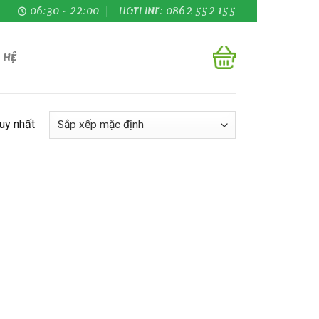
06:30 - 22:00
HOTLINE: 0862 552 155
 HỆ
duy nhất