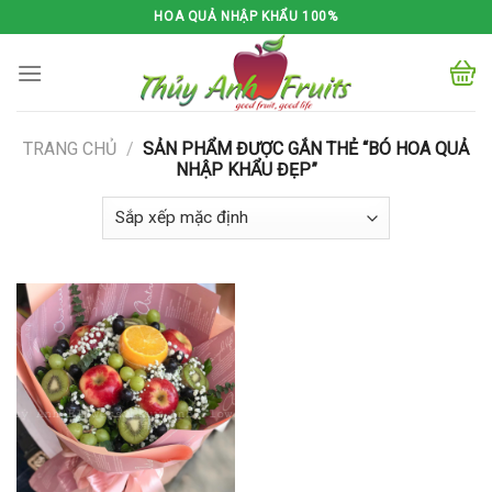
Skip
HOA QUẢ NHẬP KHẨU 100%
to
content
TRANG CHỦ
/
SẢN PHẨM ĐƯỢC GẮN THẺ “BÓ HOA QUẢ
NHẬP KHẨU ĐẸP”