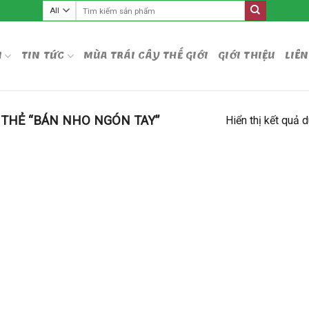
Tìm
kiếm:
M
TIN TỨC
MÙA TRÁI CÂY THẾ GIỚI
GIỚI THIỆU
LIÊN
THẺ “BÁN NHO NGÓN TAY”
Hiển thị kết quả 