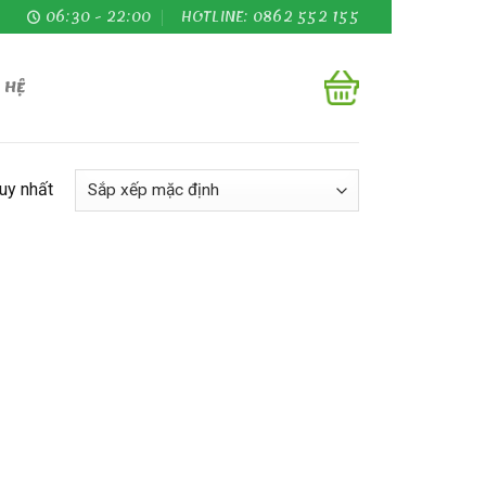
06:30 - 22:00
HOTLINE: 0862 552 155
 HỆ
duy nhất