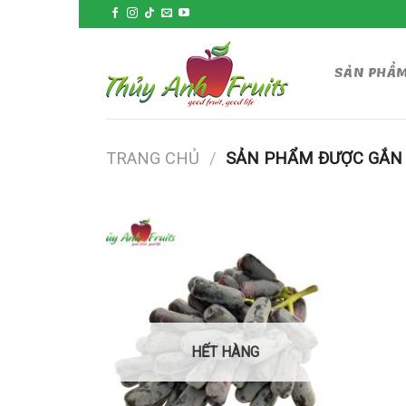
Skip
to
content
SẢN PHẨ
TRANG CHỦ
/
SẢN PHẨM ĐƯỢC GẮN 
HẾT HÀNG