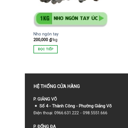
Nho ngón tay
200,000
₫
/kg
ĐỌC TIẾP
HỆ THỐNG CỬA HÀNG
P. GIẢNG VÕ
Số 4 - Thành Công - Phường Giảng Võ
Điện thoại: 0966.631.222 - 098.5551.666
P. ĐỐNG ĐA