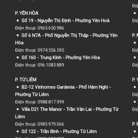
Đi
P. YÊN HÒA
Số 19 - Nguyễn Thị Định - Phường Yên Hoà
Đi
Điện thoại: 0965.650.986
Số 6 N7A - Phố Nguyễn Thị Thập - Phường Yên
P.
Hòa
Điện thoại: 0974.556.595
Đi
Số 160 - Trung Kính - Phường Yên Hòa
Điện thoại: 096.1083.889
Đi
P. TỪ LIÊM
P.
B2-12 Vinhomes Gardenia - Phố Hàm Nghi -
Phường Từ Liêm
Đi
Điện thoại: 0988.817.999
Villa D21 The Manor - Trần Văn Lai - Phường Từ
Đi
Liêm
Điện thoại: 0983.979.066
P.
Số 122 - Trần Bình - Phường Từ Liêm