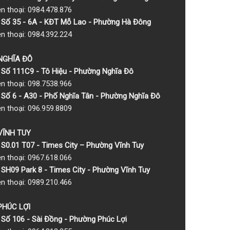
ện thoại: 0984.478.876
Số 35 - 6A - KĐT Mỗ Lao - Phường Hà Đông
ện thoại: 0984.392.224
 NGHĨA ĐÔ
Số 111C9 - Tô Hiệu - Phường Nghĩa Đô
ện thoại: 098.7538.966
Số 6 - A30 - Phố Nghĩa Tân - Phường Nghĩa Đô
ện thoại: 096.959.8809
 VĨNH TUY
S0.01 T07 - Times City – Phường Vĩnh Tuy
ện thoại: 0967.618.066
SH09 Park 8 - Times City - Phường Vĩnh Tuy
ện thoại: 0989.210.466
 PHÚC LỢI
Số 106 - Sài Đồng - Phường Phúc Lợi