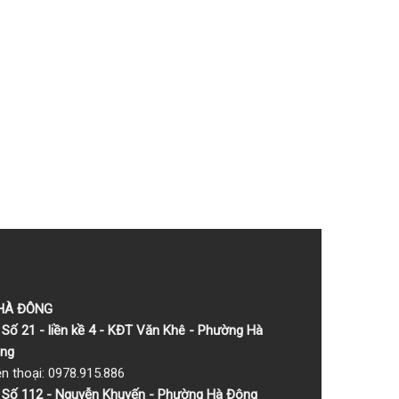
 HÀ ĐÔNG
Số 21 - liền kề 4 - KĐT Văn Khê - Phường Hà
ng
ện thoại: 0978.915.886
Số 112 - Nguyễn Khuyến - Phường Hà Đông