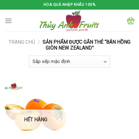
Skip
HOA QUẢ NHẬP KHẨU 100%
to
content
TRANG CHỦ
/
SẢN PHẨM ĐƯỢC GẮN THẺ “BÁN HỒNG
GIÒN NEW ZEALAND”
HẾT HÀNG