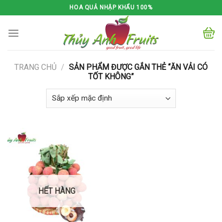
Skip
HOA QUẢ NHẬP KHẨU 100%
to
content
TRANG CHỦ
/
SẢN PHẨM ĐƯỢC GẮN THẺ “ĂN VẢI CÓ
TỐT KHÔNG”
HẾT HÀNG