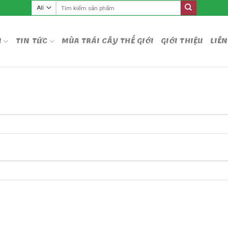
Tìm
kiếm:
M
TIN TỨC
MÙA TRÁI CÂY THẾ GIỚI
GIỚI THIỆU
LIÊN